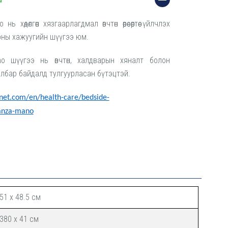
ь хөдөлгөөн хязгаарлагдмал өвчтөн өөрөө өөртөө үйлчлэх
ны хажуугийн шүүгээ юм.
no шүүгээ нь өвчтөн, халдварын хяналт болон
ялбар байдалд тулгуурласан бүтэцтэй.
inet.com/en/health-care/bedside-
ganza-mano
51 x 48.5
см
380 x 41
см