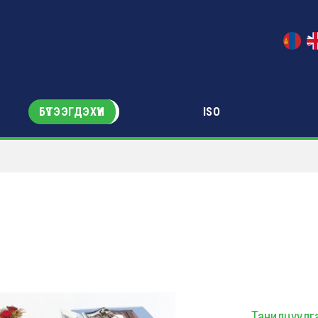
БҮТЭЭГДЭХҮҮН
ISO
Танилцуулг