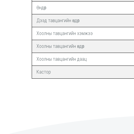
Өндөр
Дээд тавцангийн өндөр
Хоолны тавцангийн хэмжээ
Хоолны тавцангийн өндөр
Хоолны тавцангийн даац
Кастор