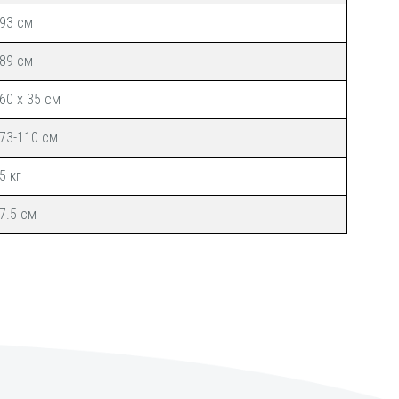
93 см
89 см
60 х 35 см
73-110 см
5 кг
7
.5
см