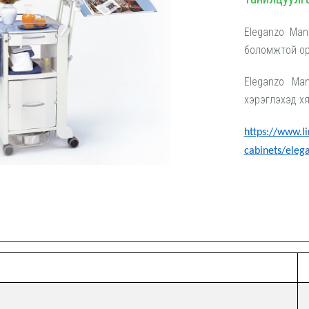
Eleganzo Mano н
боломжтой ор
Eleganzo Ma
хэрэглэхэд х
https://www.l
cabinets/ele