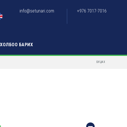
info@setunari.com
+976 7017-7016
ХОЛБОО БАРИХ
БУЦАХ
а