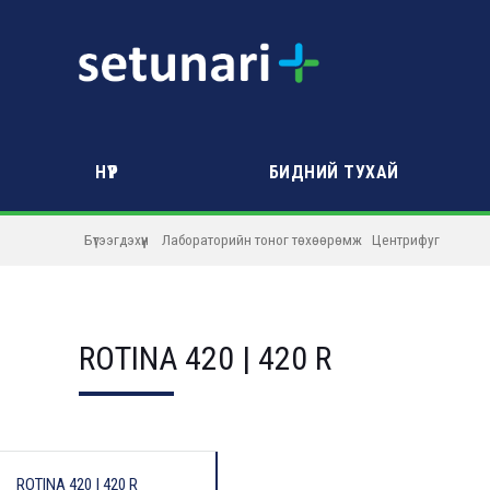
НҮҮР
БИДНИЙ ТУХАЙ
Бүтээгдэхүүн
Лабораторийн тоног төхөөрөмж
Центрифуг
ROTINA 420 | 420 R
ROTINA 420 | 420 R