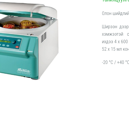
Олон шийдлий
Ширээн дээр 
хэмжээтэй с
ихдээ 4 x 600 
52 x 15 мл ко
-20 °C / +40 °