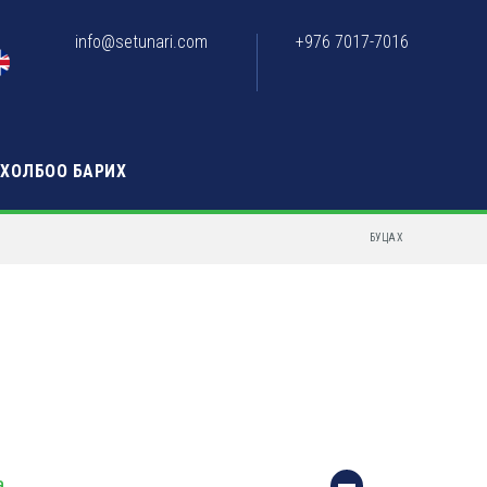
info@setunari.com
+976 7017-7016
ХОЛБОО БАРИХ
БУЦАХ
а