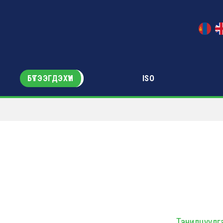
БҮТЭЭГДЭХҮҮН
ISO
Танилцуулг