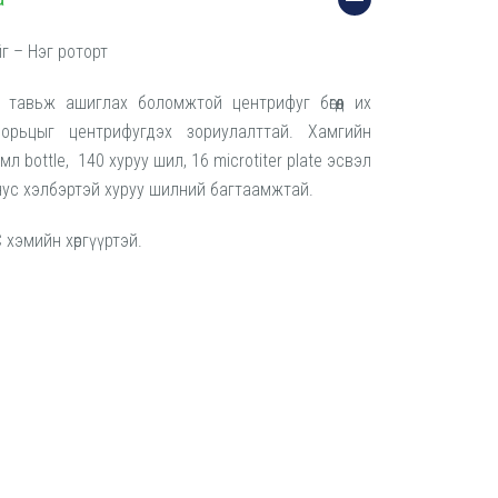
г – Нэг роторт
тавьж ашиглах боломжтой центрифуг бөгөөд их
орьцыг центрифугдэх зориулалттай. Хамгийн
мл bottle, 140 хуруу шил, 16 microtiter plate эсвэл
нус хэлбэртэй хуруу шилний багтаамжтай.
C хэмийн хөргүүртэй.