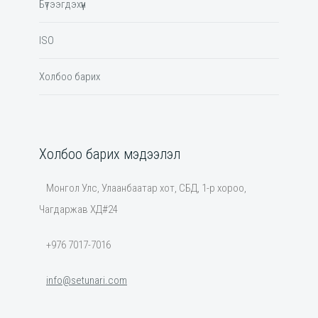
Бүтээгдэхүүн
ISO
Холбоо барих
Холбоо барих мэдээлэл
Монгол Улс, Улаанбаатар хот, СБД, 1-р хороо,
Чагдаржав ХД#24
+976 7017-7016
info@setunari.com