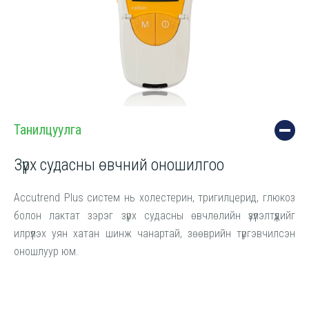
Танилцуулга
Зүрх судасны өвчний оношилгоо
Accutrend Plus систем нь холестерин, тригилцерид, глюкоз
болон лактат зэрэг зүрх судасны өвчлөлийн үзүүлэлтүүдийг
илрүүлэх уян хатан шинж чанартай, зөөврийн түргэвчилсэн
оношлуур юм.