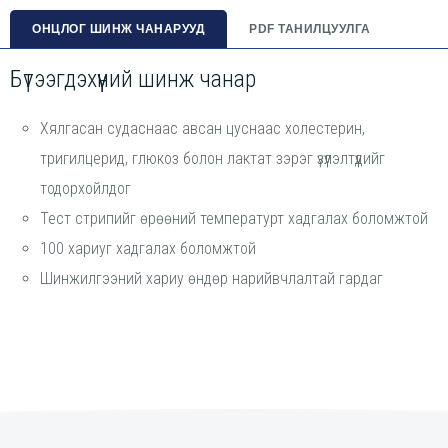
ОНЦЛОГ ШИНЖ ЧАНАРУУД
PDF ТАНИЛЦУУЛГА
Бүтээгдэхүүний шинж чанар
Хялгасан судаснаас авсан цуснаас холестерин,
тригилцерид, глюкоз болон лактат зэрэг үзүүлэлтүүдийг
тодорхойлдог
Тест стрипийг өрөөний температурт хадгалах боломжтой
100 хариуг хадгалах боломжтой
Шинжилгээний хариу өндөр нарийвчлалтай гардаг