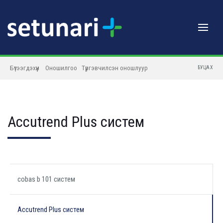
Бүтээгдэхүүн
Оношилгоо
Түргэвчилсэн оношлуур
БУЦАХ
Accutrend Plus систем
cobas b 101 систем
Accutrend Plus систем