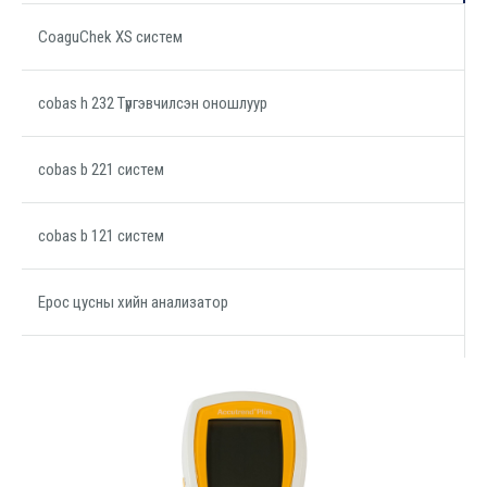
CoaguChek XS систем
cobas h 232 Түргэвчилсэн оношлуур
cobas b 221 систем
cobas b 121 систем
Epoc цусны хийн анализатор